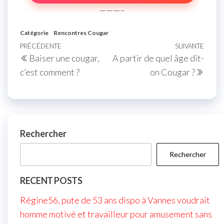
———–
Catégorie
Rencontres Cougar
Navigation
Article
PRÉCÉDENTE
SUIVANTE
Artic
Baiser une cougar,
A partir de quel âge dit-
de
précédent
suiva
c’est comment ?
on Cougar ?
l’article
Rechercher
Rechercher
RECENT POSTS
Régine56, pute de 53 ans dispo à Vannes voudrait
homme motivé et travailleur pour amusement sans