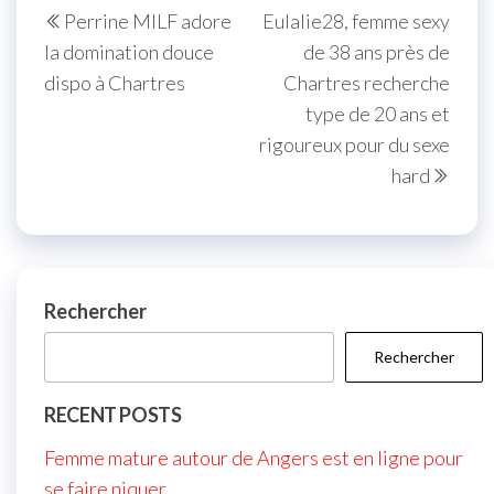
Navigation
Perrine MILF adore
Eulalie28, femme sexy
de
précédent
suiva
la domination douce
de 38 ans près de
l’article
dispo à Chartres
Chartres recherche
type de 20 ans et
rigoureux pour du sexe
hard
Rechercher
Rechercher
RECENT POSTS
Femme mature autour de Angers est en ligne pour
se faire niquer