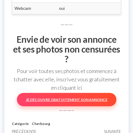
Webcam
oui
———
Envie de voir son annonce
et ses photos non censurées
?
Pour voir toutes ses photos et commencez à
tchatter avec elle, inscrivez vous gratuitement
en cliquant ici
JE DÉCOUVRE GRATUITEMENT SON ANNONCE
———–
Catégorie
Cherbourg
Article
PRÉCÉDENTE
SUIVANTE
Artic