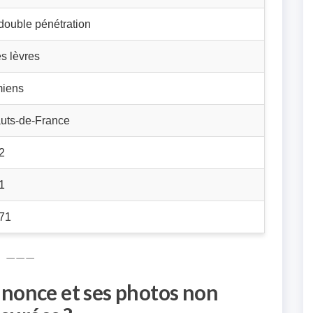
 double pénétration
s lèvres
iens
uts-de-France
2
1
71
———
nnonce et ses photos non