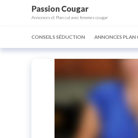
Aller
Passion Cougar
au
Annonces et Plan cul avec femmes cougar
contenu
CONSEILS SÉDUCTION
ANNONCES PLAN 