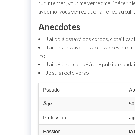
sur internet, vous me verrez me libérer bie
avec moi vous verrez que j’ai le feu au cul…
Anecdotes
J’ai déjà essayé des cordes, c’était cap
J’ai déjà essayé des accessoires en cui
moi
J’ai déjà succombé à une pulsion soudai
Je suis recto verso
Pseudo
Ap
Âge
50
Profession
ag
Passion
la