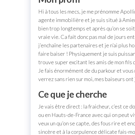
Hi à tous les mecs, je me prénomme Apolli
agente immobilière et je suis situé à Ami
bien trop longtemps et après qu’on se soit d
vraie vie. Ca fait donc pas mal de jours 
j’enchaîne les partenaires et je n’ai plus h
faire baiser ! Physiquement je suis puissant
trouve super excitant les amis de mon fils d
Je fais énormément de du parkour et vous 
verrez sans rien sur moi, mes baiseurs ont j
Ce que je cherche
Je vais être direct : la fraicheur, c’est ce
ou en Hauts-de-France avec qui on peut viv
veux un qu’on se capte, des fous rire et enco
sincère et à la corpulence délicate fais-mo