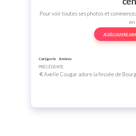
cen
Pour voir toutes ses photos et commencez 
en 
JE DÉCOUVRE GR
Catégorie
Amiens
Navigation
Article
PRÉCÉDENTE
Axelle Cougar adore la fessée de Bour
de
précédent
l’article