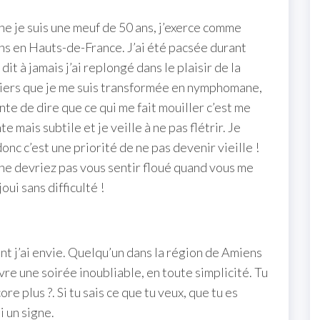
ne je suis une meuf de 50 ans, j’exerce comme
ens en Hauts-de-France. J’ai été pacsée durant
it à jamais j’ai replongé dans le plaisir de la
entiers que je me suis transformée en nymphomane,
onte de dire que ce qui me fait mouiller c’est me
e mais subtile et je veille à ne pas flétrir. Je
onc c’est une priorité de ne pas devenir vieille !
ne devriez pas vous sentir floué quand vous me
oui sans difficulté !
 dont j’ai envie. Quelqu’un dans la région de Amiens
re une soirée inoubliable, en toute simplicité. Tu
re plus ?. Si tu sais ce que tu veux, que tu es
i un signe.