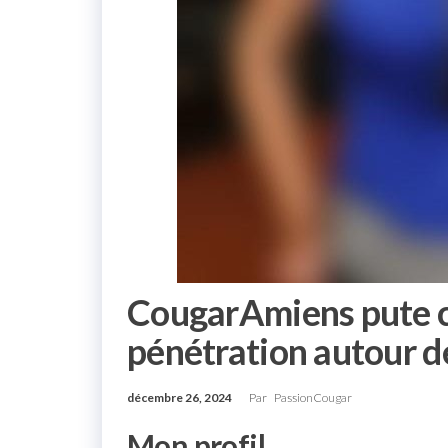
CougarAmiens pute c
pénétration autour 
décembre 26, 2024
Par
PassionCougar
Mon profil