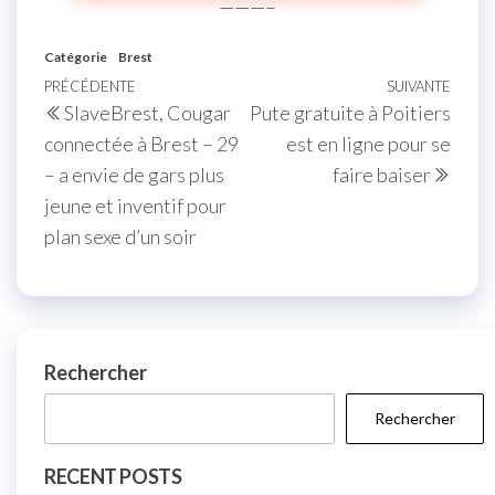
———–
Catégorie
Brest
Navigation
Article
PRÉCÉDENTE
SUIVANTE
Artic
SlaveBrest, Cougar
Pute gratuite à Poitiers
de
précédent
suiva
connectée à Brest – 29
est en ligne pour se
l’article
– a envie de gars plus
faire baiser
jeune et inventif pour
plan sexe d’un soir
Rechercher
Rechercher
RECENT POSTS