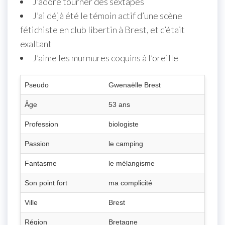
J’adore tourner des sextapes
J’ai déjà été le témoin actif d’une scène
fétichiste en club libertin à Brest, et c’était
exaltant
J’aime les murmures coquins à l’oreille
Pseudo
Gwenaëlle Brest
Âge
53 ans
Profession
biologiste
Passion
le camping
Fantasme
le mélangisme
Son point fort
ma complicité
Ville
Brest
Région
Bretagne