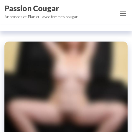
Aller
Passion Cougar
au
Annonces et Plan cul avec femmes cougar
contenu