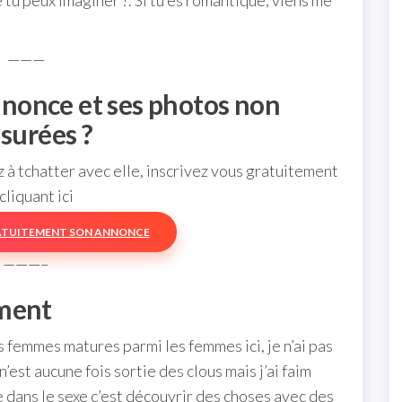
e tu peux imaginer ?. Si tu es romantique, viens me
———
nnonce et ses photos non
surées ?
à tchatter avec elle, inscrivez vous gratuitement
cliquant ici
ATUITEMENT SON ANNONCE
———–
mment
s femmes matures parmi les femmes ici, je n’ai pas
n’est aucune fois sortie des clous mais j’ai faim
e dans le sexe c’est découvrir des choses avec des