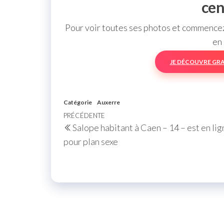
cen
Pour voir toutes ses photos et commencez 
en 
JE DÉCOUVRE GR
Catégorie
Auxerre
Navigation
Article
PRÉCÉDENTE
Salope habitant à Caen – 14 – est en lig
de
précédent
pour plan sexe
l’article