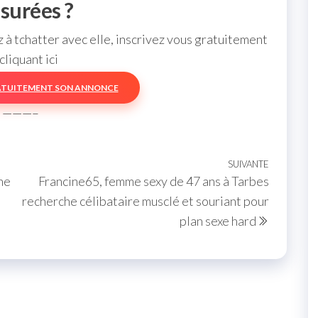
surées ?
à tchatter avec elle, inscrivez vous gratuitement
cliquant ici
ATUITEMENT SON ANNONCE
———–
SUIVANTE
Article
ne
Francine65, femme sexy de 47 ans à Tarbes
suivant
recherche célibataire musclé et souriant pour
plan sexe hard