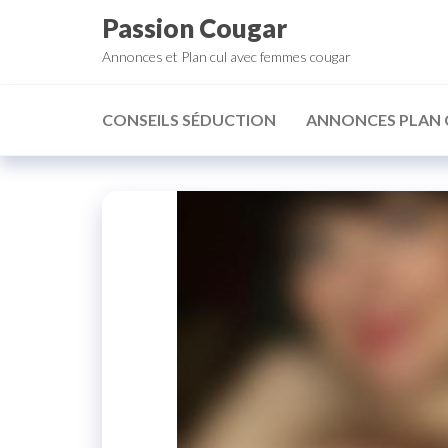
Aller
Passion Cougar
au
Annonces et Plan cul avec femmes cougar
contenu
CONSEILS SÉDUCTION
ANNONCES PLAN 