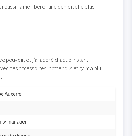
nt réussir à me libérer une demoiselle plus
de pouvoir, et j’ai adoré chaque instant
avec des accessoires inattendus et ça m’a plu
nt
e Auxerre
ity manager
rses de drones