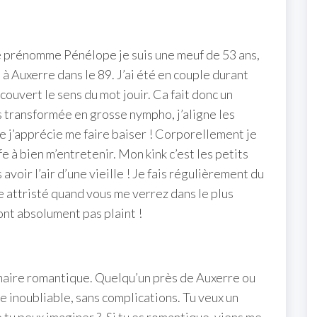
 me prénomme Pénélope je suis une meuf de 53 ans,
 à Auxerre dans le 89. J’ai été en couple durant
couvert le sens du mot jouir. Ca fait donc un
 transformée en grosse nympho, j’aligne les
ue j’apprécie me faire baiser ! Corporellement je
fe à bien m’entretenir. Mon kink c’est les petits
avoir l’air d’une vieille ! Je fais régulièrement du
e attristé quand vous me verrez dans le plus
ont absolument pas plaint !
tenaire romantique. Quelqu’un près de Auxerre ou
ée inoubliable, sans complications. Tu veux un