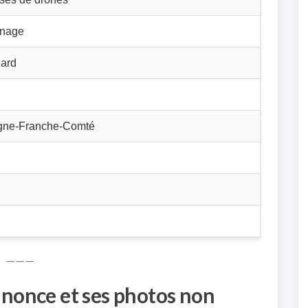
tinage
ard
gne-Franche-Comté
———
nnonce et ses photos non